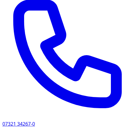
einem plötzlichen Stromausfall kontrolliert und sicher
heruntergefahren werden können. Durch eine
vorausschauende Planung lassen sich sowohl
technische als auch organisatorische Schwachstellen
frühzeitig erkennen und beheben.
Regelmäßige Prüfung der Notbeleuchtung und
Fluchtwegkennzeichnung
Einsatz von USV (unterbrechungsfreie
Stromversorgung)-Anlagen für besonders
kritische Systeme (z. B. Server,
Sicherheitstechnik)
Erstellung eines Notfallplans inklusive
Kommunikationswegen und Eskalationsstufen
07321 34267-0
Festlegung klarer Zuständigkeiten im Ernstfall