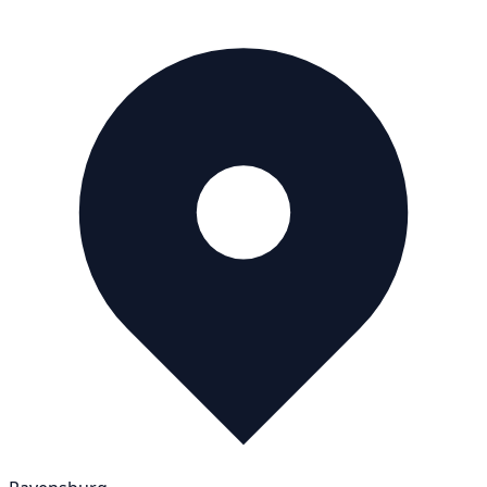
verhalten haben. Bei Dunkelheit, technischen Ausfällen
oder blockierten Wegen kommt es auf klares Handeln
an. Schulungen und Sicherheitsunterweisungen bieten
eine gute Möglichkeit, das notwendige Verhalten
praxisnah zu vermitteln.