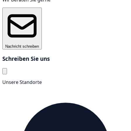
Datenverlust, Produktionsfehlern oder sogar zu
gefährlichen Situationen führen – etwa durch plötzlich
stillstehende Maschinen, fehlende Beleuchtung oder
blockierte Notausgänge.
| Die Auswirkungen
Nachricht schreiben
Schreiben Sie uns
Die Auswirkungen eines Stromausfalls hängen stark von
Branche, Betriebsgröße und technischer Ausstattung ab.
Doch selbst kurze Unterbrechungen können zu
Unsere Standorte
gravierenden Störungen führen – sowohl auf
technischer als auch auf organisatorischer Ebene.
Stillstand von Fertigungslinien und technischen
Anlagen
Unterbrechung der IT- und