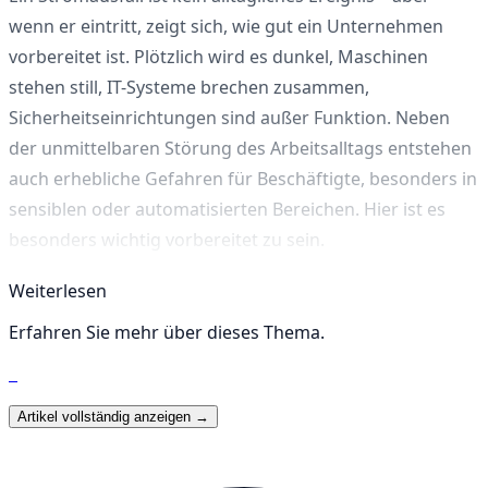
wenn er eintritt, zeigt sich, wie gut ein Unternehmen
vorbereitet ist. Plötzlich wird es dunkel, Maschinen
stehen still, IT-Systeme brechen zusammen,
Sicherheitseinrichtungen sind außer Funktion. Neben
der unmittelbaren Störung des Arbeitsalltags entstehen
auch erhebliche Gefahren für Beschäftigte, besonders in
sensiblen oder automatisierten Bereichen. Hier ist es
besonders wichtig vorbereitet zu sein.
Weiterlesen
| Die Ursachen
Erfahren Sie mehr über dieses Thema.
Ursachen für Stromausfälle gibt es viele – sie reichen
von technischen Defekten bis hin zu großflächigen
Netzstörungen:
Artikel vollständig anzeigen →
Kurzschlüsse oder Erdschlüsse in der