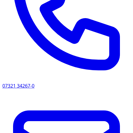
vergebens sein. Allenfalls findet man hier den Wortlaut
des „Nichtvorhandenseins einer Anpassungspflicht“.
04 | Gibt es einen Bestandsschutz in der
Elektrotechnik
Obwohl der Bestandsschutz in der Elektrotechnik
nirgendwo direkt erwähnt wird, findet er, wie in den im
Punkt 02 aufgeführten Beispielen, dennoch Anwendung.
Ein Bestandsschutz in der Elektrotechnik ist
grundsätzlich immer dann als gegeben anzunehmen,
07321 34267-0
wenn die Anlagen den zum Zeitpunkt der Errichtung,
Erweiterung oder Änderung geltenden Normen
entsprechen und keine Gefahr für Personen oder
Sachgegenstände besteht. Er erlischt allerdings wenn:
Normen eine Anpassung fordern