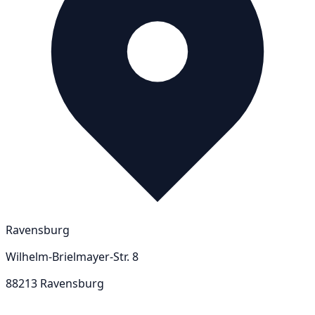
entscheiden und fachlich bewerten ob die Anlage oder
Installation den Anforderungen gesetzlich und
sicherheitstechnisch entspricht. Anhand dieser
Bewertung kann der Anlagenbetreiber ggf. erforderliche
Maßnahmen einleiten.
Ravensburg
Wilhelm-Brielmayer-Str. 8
88213 Ravensburg