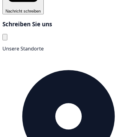
noch sehr oft den ursprünglichen Zustand der Elektrik
Nachricht schreiben
vor, z.B.
Schreiben Sie uns
Zu wenige und veraltete Steckdosen für den
wachsenden Bedarf an elektrischen Geräten ->
Gefahr von Überlastung und Überhitzung des
Unsere Standorte
Stromnetzes
Jahrzehnte alte Elektroleitungen -> Gefahr von
porösen und brüchigen Leitungen, was zu
Kurzschlüssen und Bränden führen kann
Keine Fehlerstromschutzschalter verbaut ->
Stromschlaggefahr bei Kurzschlüssen oder
Fehlerströmen
In den Sicherungskästen sind
Schmelzsicherungen anstatt
Leitungsschutzschalter verbaut -> Gefahr durch