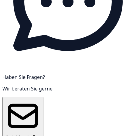
Pflanzen kultiviert werden (Gewächshäuser)
02 | Besondere Anforderungen
In landwirtschaftlichen Betriebsstätten bestehen durch
anspruchsvollere Umgebungsbedingungen besondere
Anforderungen an elektrische Anlagen und
Betriebsmittel:
Einwirkung von Feuchtigkeit
Haben Sie Fragen?
Beeinträchtigung durch Staub, chemische
Wir beraten Sie gerne
Dämpfe und Säuren
erhöhte Brandgefahr durch beispielsweise Heu
oder Stroh
erhöhte mechanische Beanspruchungen