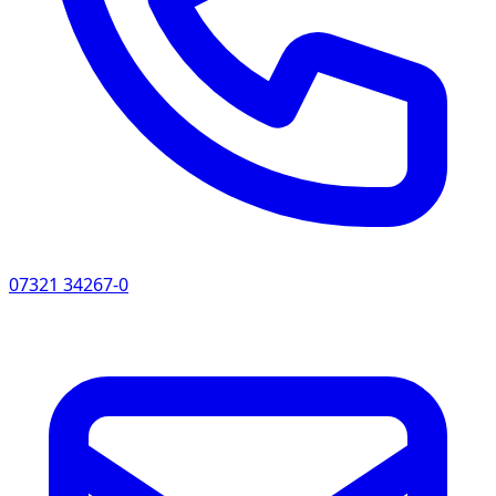
Material beträgt 0,5 Meter.
05 | Auswahl und Errichtung der elektrischen
Betriebsmittel
Alle in der Landwirtschaft eingesetzten,
elektrischen Betriebsmittel müssen mindestens
der Schutzart IP44 entsprechen. Bei Auftreten
von brennbaren Stäuben ist eine Schutzart von
mind. IP 5X und bei gleichzeitig auftretender
07321 34267-0
Feuchtigkeit von IP 54 zu wählen.
Elektrische Betriebsmittel dürfen nicht für die
Nutztiere erreichbar sein.
Alle Kabel und Leitungen sind grundsätzlich so
zu verlegen, dass sie ausreichend gegen
mechanische Beanspruchung (u.a. vor