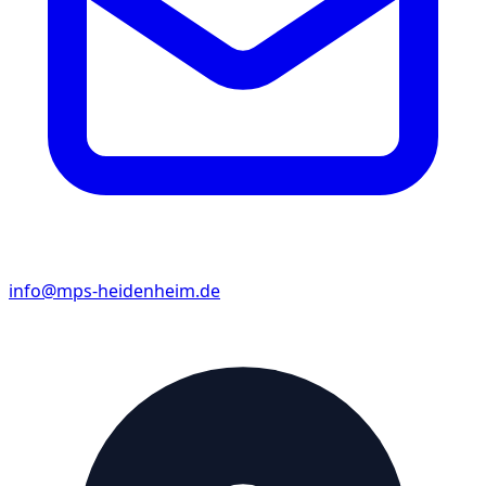
Nagetrieren) geschützt sind und von den
Nutztieren nicht erreicht werden können.
Freileitungen müssen stets isoliert werden
wobei eine Verlegung im Erdreich immer
bevorzugt werden sollte.
Elektroinstallationskanäle- und Rohre müssen
einen besonderen Schutz gegen chemische
Einflüsse aufweisen.
Bei Intensivtierhaltung (wenn technische
info@mps-heidenheim.de
Systeme für das Überleben der Tiere notwendig
sind) muss bei Stromausfällen eine weitere
Versorgung der Tiere gewährleistet sein.
Lüftungs- und Beleuchtungsanlagen müssen
daher über separate Stromkreise gespeist
werden. Auch automatische Fütterungsanlagen
müssen weiterhin betrieben werden können.