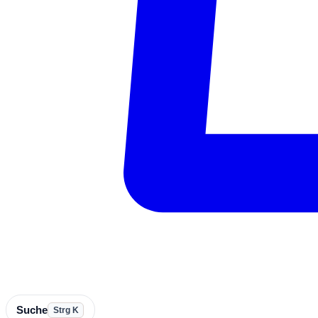
Suche
Strg K